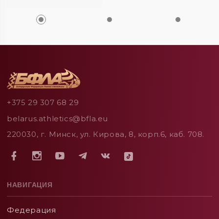
+375 29 307 68 29
belarus.athletics@bfla.eu
220030, г. Минск, ул. Кирова, 8, корп.6, каб. 708.
НАВИГАЦИЯ
Федерация