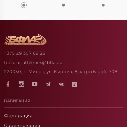
+375 29 307 68 29
belarus.athletics@bfla.eu
220030, г. Минск, ул. Кирова, 8, корп.6, каб. 708.
НАВИГАЦИЯ
Федерация
Соревнования