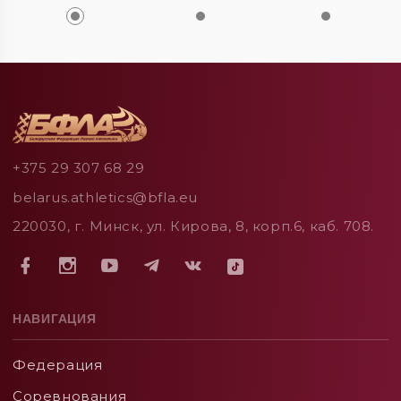
+375 29 307 68 29
belarus.athletics@bfla.eu
220030, г. Минск, ул. Кирова, 8, корп.6, каб. 708.
НАВИГАЦИЯ
Федерация
Соревнования