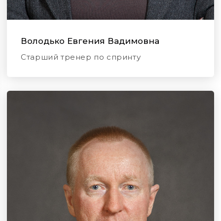
Володько Евгения Вадимовна
Старший тренер по спринту