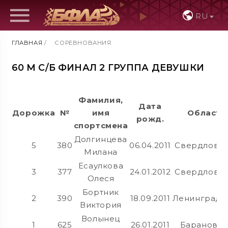
RU
ГЛАВНАЯ
/
СОРЕВНОВАНИЯ
60 М С/Б ФИНАЛ 2 ГРУППА ДЕВУШКИ
Фамилия,
Дата
Дорожка
№
имя
Область
рожд.
спортсмена
Долгинцева
5
380
06.04.2011
Свердловск
Милана
Есаулкова
3
377
24.01.2012
Свердловск
Олеся
Бортник
2
390
18.09.2011
Ленинградс
Виктория
Волынец
1
625
26.01.2011
Баранович