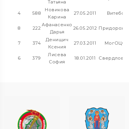
Татьяна
Новикова
4
588
27.05.2011
Витебск
Карина
Афанасенко
8
222
26.05.2012
Придорожн
Дарья
Денищич
7
374
27.03.2011
МогОЦО
Ксения
Лисева
6
379
18.01.2011
Свердловск
София