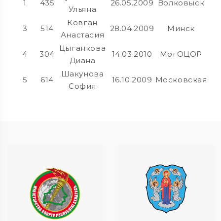
1
435
26.05.2009
Волковыск
Ульяна
Ковган
3
514
28.04.2009
Минск
Анастасия
Цыганкова
4
304
14.03.2010
МогОЦОР
Диана
Шакунова
5
614
16.10.2009
Московская
София