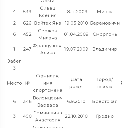
Ольга
Сивец
4
539
18.11.2009
Минск
Ксения
2
626
Войтех Яна
19.05.2010
Барановичи
Сержан
6
452
01.04.2009
Сморгонь
Милана
Французова
1
247
19.07.2009
Владимир
Алина
Забег
3
Фамилия,
Дата
Город/
Место
№
имя
Ре
рожд.
школа
спортсмена
Волонцевич
6
346
6.9.2010
Брестская
Варвара
Семчишина
3
400
22.10.2010
Гродно
Анастасия
Маковесова