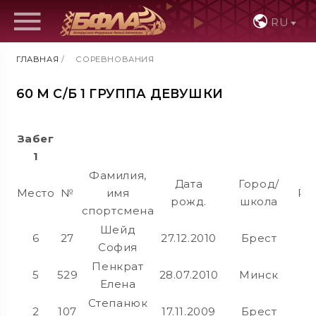
RU
ГЛАВНАЯ
/
СОРЕВНОВАНИЯ
60 М С/Б 1 ГРУППА ДЕВУШКИ
Забег
1
Фамилия,
Дата
Город/
Место
№
имя
Ре
рожд.
школа
спортсмена
Шейд
6
27
27.12.2010
Брест
София
Пенкрат
5
529
28.07.2010
Минск
Елена
Степанюк
2
107
17.11.2009
Брест