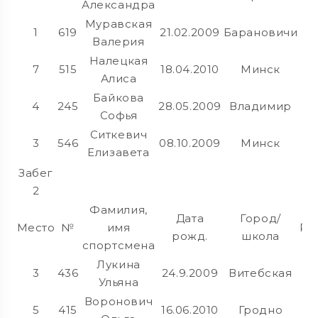
Александра
Муравская
1
619
21.02.2009
Барановичи
Валерия
Налецкая
7
515
18.04.2010
Минск
Алиса
Байкова
4
245
28.05.2009
Владимир
Софья
Ситкевич
3
546
08.10.2009
Минск
Елизавета
Забег
2
Фамилия,
Дата
Город/
Место
№
имя
Ре
рожд.
школа
спортсмена
Лукина
3
436
24.9.2009
Витебская
Ульяна
Воронович
5
415
16.06.2010
Гродно