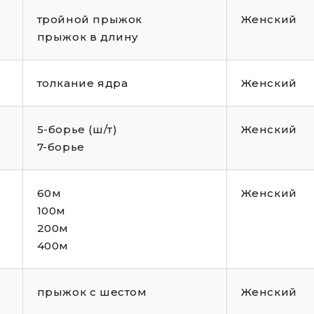
тройной прыжок
Женский
прыжок в длину
толкание ядра
Женский
5-борье (ш/т)
Женский
7-борье
60м
Женский
100м
200м
400м
прыжок с шестом
Женский