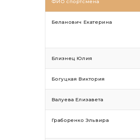
ФИО спортсмена
Беланович Екатерина
Близнец Юлия
Богуцкая Виктория
Валуева Елизавета
Граборенко Эльвира