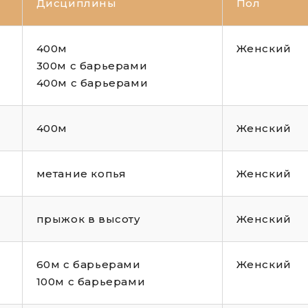
Дисциплины
Пол
400м
Женский
300м с барьерами
400м с барьерами
400м
Женский
метание копья
Женский
прыжок в высоту
Женский
60м с барьерами
Женский
100м с барьерами