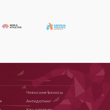
Членские взносы
я
Aнтидопинг
я
Как оплатить