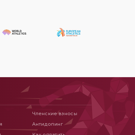
Членские взносы
я
Aнтидопинг
я
Как оплатить