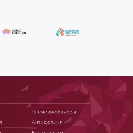
Членские взносы
я
Aнтидопинг
я
Как оплатить