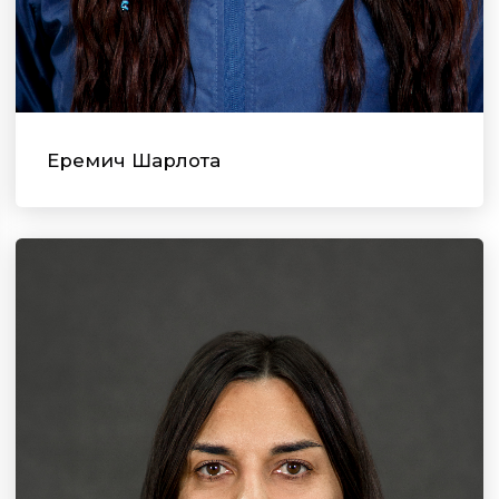
Еремич Шарлота