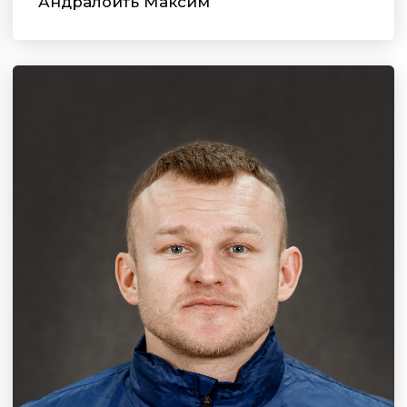
Андралойть Максим