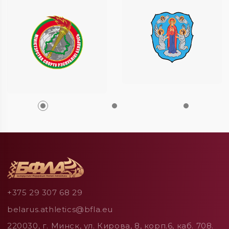
+375 29 307 68 29
belarus.athletics@bfla.eu
220030, г. Минск, ул. Кирова, 8, корп.6, каб. 708.