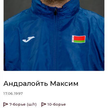
Андралойть Максим
17.06.1997
7-борье (ш/т)
10-борье