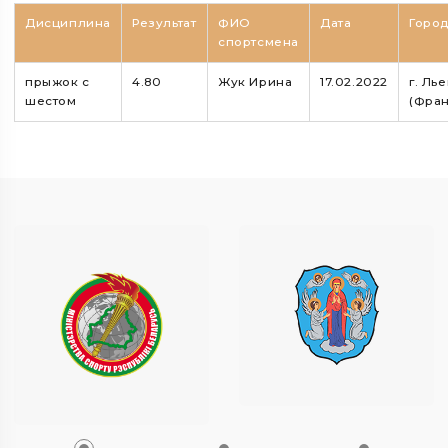
Дисциплина
Результат
ФИО
Дата
Горо
спортсмена
прыжок с
4.80
Жук Ирина
17.02.2022
г. Ль
шестом
(Фра