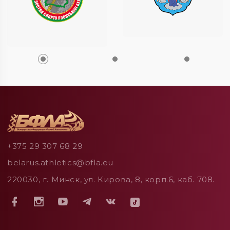
+375 29 307 68 29
belarus.athletics@bfla.eu
220030, г. Минск, ул. Кирова, 8, корп.6, каб. 708.