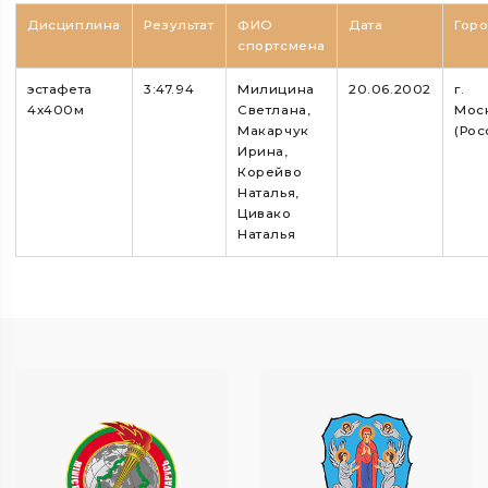
Дисциплина
Результат
ФИО
Дата
Гор
спортсмена
эстафета
3:47.94
Милицина
20.06.2002
г.
4х400м
Светлана,
Мос
Макарчук
(Рос
Ирина,
Корейво
Наталья,
Цивако
Наталья