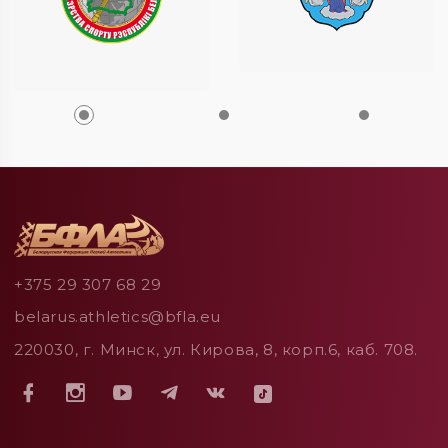
+375 29 307 68 29
belarus.athletics@bfla.eu
220030, г. Минск, ул. Кирова, 8, корп.6, каб. 708.