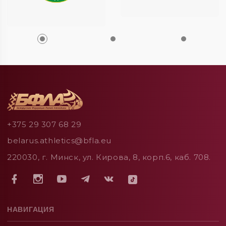
+375 29 307 68 29
belarus.athletics@bfla.eu
220030, г. Минск, ул. Кирова, 8, корп.6, каб. 708.
НАВИГАЦИЯ