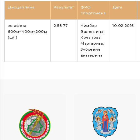
Дисциплина
Результат
ФИО
Дата
спортсмена
эстафета
2:58.77
Чимбор
10.02.2016
600м+400м+200м
Валентина,
(ш/т)
Кочанова
Маргарита,
Зубкевич
Екатерина