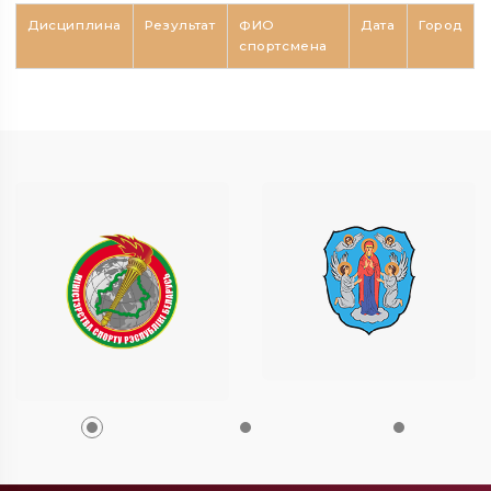
Дисциплина
Результат
ФИО
Дата
Город
спортсмена