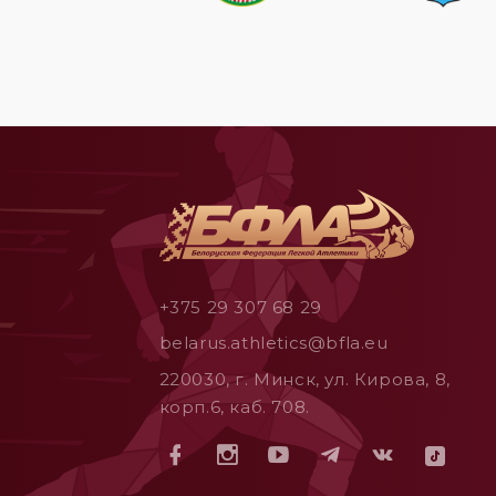
+375 29 307 68 29
belarus.athletics@bfla.eu
220030, г. Минск, ул. Кирова, 8,
корп.6, каб. 708.