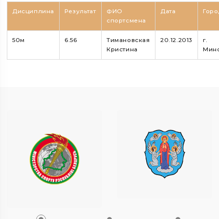
Дисциплина
Результат
ФИО
Дата
Горо
спортсмена
50м
6.56
Тимановская
20.12.2013
г.
Кристина
Мин