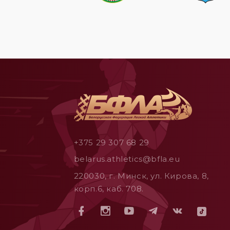
+375 29 307 68 29
belarus.athletics@bfla.eu
220030, г. Минск, ул. Кирова, 8,
корп.6, каб. 708.