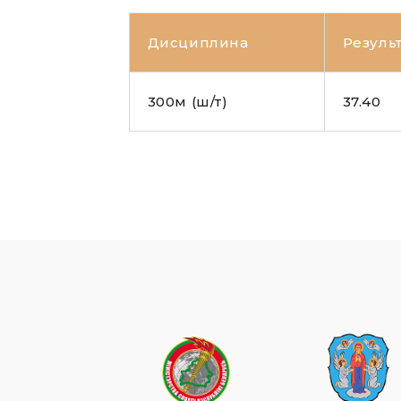
Дисциплина
Резуль
300м (ш/т)
37.40