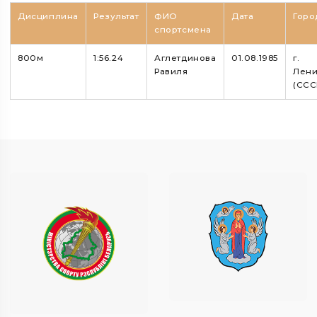
Дисциплина
Результат
ФИО
Дата
Горо
спортсмена
800м
1:56.24
Аглетдинова
01.08.1985
г.
Равиля
Лени
(ССС