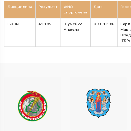
Дисциплина
Результат
ФИО
Дата
Горо
спортсмена
1500м
4:18.85
Шумейко
09.08.1986
Карл
Анжела
Марк
Штад
(ГДР)