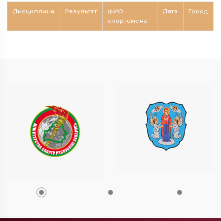
Дисциплина
Результат
ФИО
Дата
Город
спортсмена