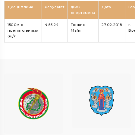
Дисциплина
Результат
ФИО
Дата
Го
спортсмена
1500м с
4:55.24
Тонких
27.02.2018
г.
препятствиями
Майя
Бр
(ш/т)