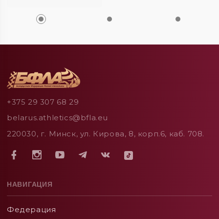
+375 29 307 68 29
belarus.athletics@bfla.eu
220030, г. Минск, ул. Кирова, 8, корп.6, каб. 708.
НАВИГАЦИЯ
Федерация