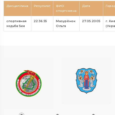
Дисциплина
Результат
ФИО
Дата
Горо
спортсмена
спортивная
22:36.55
Мазурёнок
27.05.2005
г. Ки
ходьба 5км
Ольга
(Укр