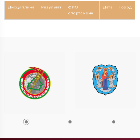
Дисциплина
Результат
ФИО
Дата
Город
спортсмена