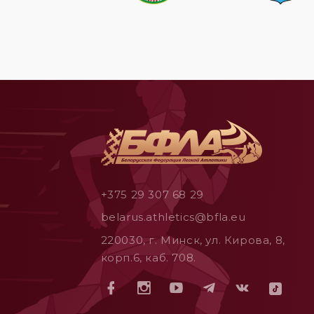
+375 29 307 68 29
belarus.athletics@bfla.eu
220030, г. Минск, ул. Кирова, 8,
корп.6, каб. 708.