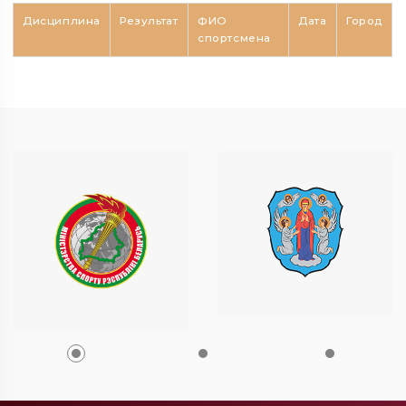
Дисциплина
Результат
ФИО
Дата
Город
спортсмена