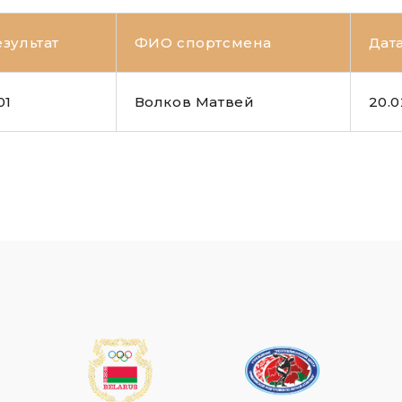
езультат
ФИО спортсмена
Дат
01
Волков Матвей
20.0