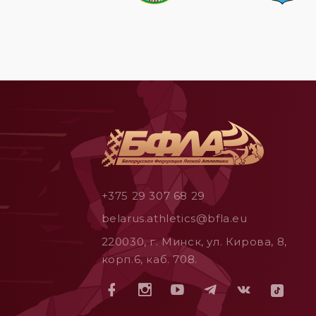
+375 29 307 68 29
belarus.athletics@bfla.eu
220030, г. Минск, ул. Кирова, 8,
корп.6, каб. 708.