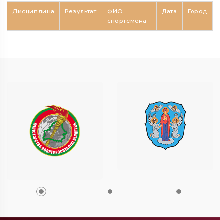
Дисциплина
Результат
ФИО
Дата
Город
спортсмена