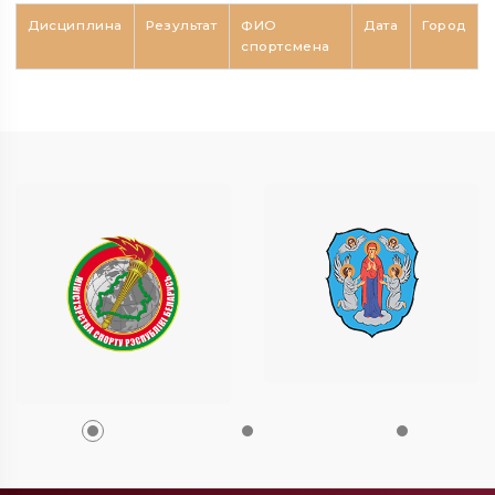
Дисциплина
Результат
ФИО
Дата
Город
спортсмена