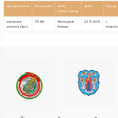
Дисциплина
Результат
ФИО
Дата
Город
спортсмена
метание
79.66
Жолудев
22.11.2013
г.
молота (5кг)
Роман
Новоп