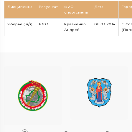
Дисциплина
Результат
ФИО
Дата
Горо
спортсмена
7-борье (ш/т)
6303
Кравченко
08.03.2014
г. Со
Андрей
(Пол