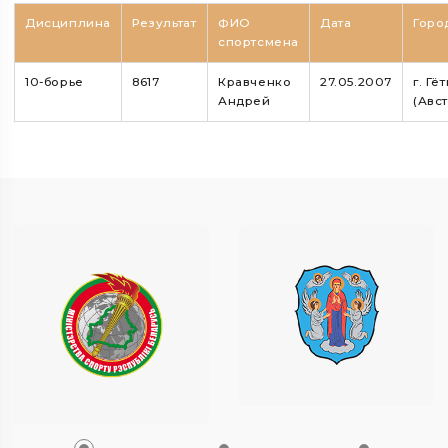
Дисциплина
Результат
ФИО
Дата
Горо
спортсмена
10-борье
8617
Кравченко
27.05.2007
г. Гё
Андрей
(Авс