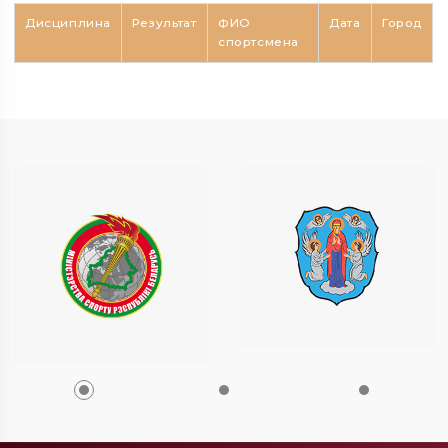
Дисциплина
Результат
ФИО
Дата
Город
спортсмена