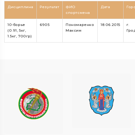
Дисциплина
Результат
ФИО
Дата
Гор
спортсмена
10-борье
6905
Пономаренко
18.06.2015
г.
(0.91, 5кг,
Максим
Гро
1.5кг, 700гр)