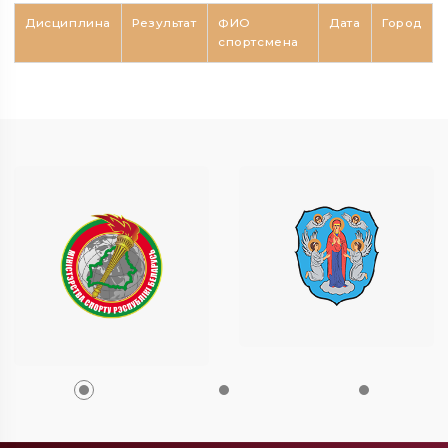
Дисциплина
Результат
ФИО
Дата
Город
спортсмена