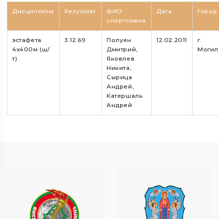
Дисциплина
Результат
ФИО
Дата
Город
спортсмена
эстафета
3:12.69
Полуян
12.02.2011
г.
4х400м (ш/
Дмитрий,
Могил
т)
Яковлев
Никита,
Сырица
Андрей,
Катершаль
Андрей