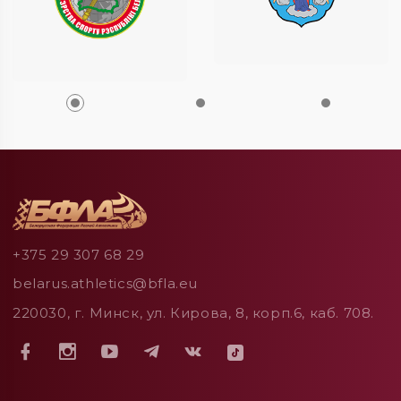
+375 29 307 68 29
belarus.athletics@bfla.eu
220030, г. Минск, ул. Кирова, 8, корп.6, каб. 708.