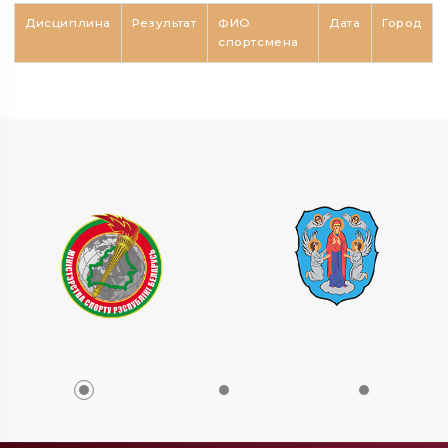
Дисциплина
Результат
ФИО
Дата
Город
спортсмена