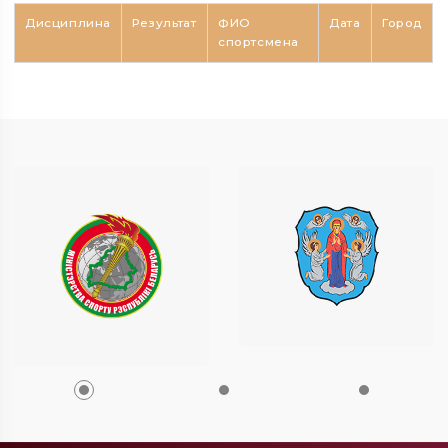
Дисциплина
Результат
ФИО
Дата
Город
спортсмена