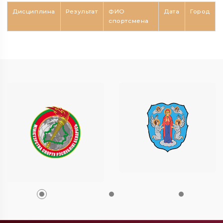
Дисциплина
Результат
ФИО
Дата
Город
спортсмена