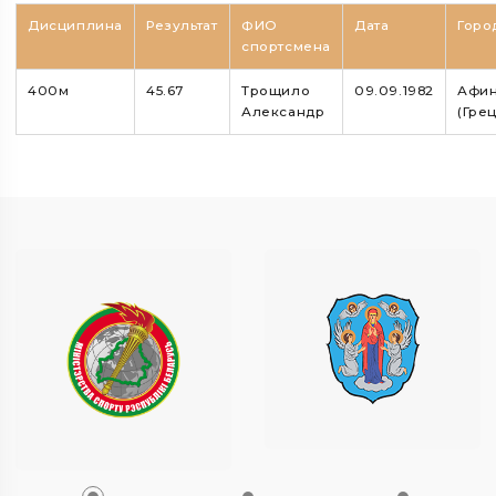
Дисциплина
Результат
ФИО
Дата
Горо
спортсмена
400м
45.67
Трощило
09.09.1982
Афи
Александр
(Гре