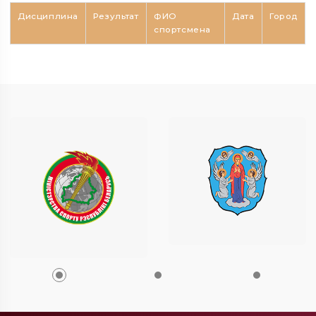
Дисциплина
Результат
ФИО
Дата
Город
спортсмена