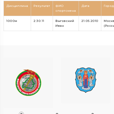
Дисциплина
Результат
ФИО
Дата
Горо
спортсмена
1000м
2:30.11
Выговский
21.05.2010
Моск
Иван
(Росс