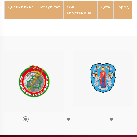
Дисциплина
Результат
ФИО
Дата
Город
спортсмена