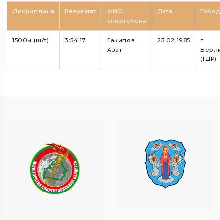
Дисциплина
Результат
ФИО
Дата
Горо
спортсмена
1500м (ш/т)
3:54.17
Ракипов
23.02.1985
г.
Азат
Берл
(ГДР)