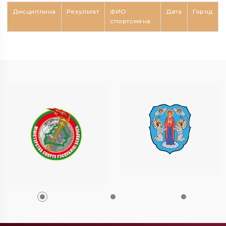
Дисциплина
Результат
ФИО
Дата
Город
спортсмена