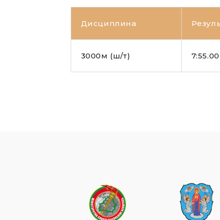
Дисциплина
Резуль
3000м (ш/т)
7:55.00