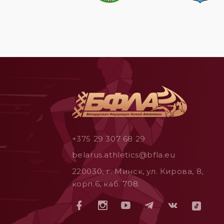
+375 29 307 68 29
belarus.athletics@bfla.eu
220030, г. Минск, ул. Кирова, 8,
корп.6, каб. 708.