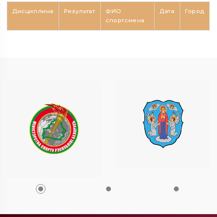
Дисциплина
Результат
ФИО
Дата
Город
спортсмена